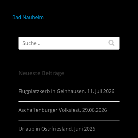
Beitragsnavigation
Bad Nauheim
Neueste Beiträge
Flugplatzkerb in Gelnhausen, 11. Juli 2026
Aschaffenburger Volksfest, 29.06.2026
Urlaub in Ostrfriesland, Juni 2026